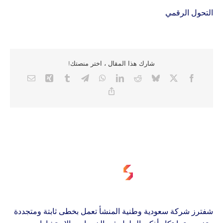
التحول الرقمي
شارك هذا المقال ، اختر منصتك!
Email
Xing
Tumblr
Telegram
WhatsApp
LinkedIn
Reddit
Bluesky
Facebook
X
Copy
Link
شفترز شركة سعودية وطنية المنشأ تعمل بخطى ثابتة ومتجددة