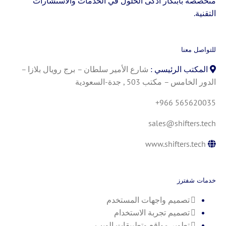
متخصصة بابتكار أذكى الحلول في الخدمات والاستشارات
التقنية.
للتواصل معنا
المكتب الرئيسي :
شارع الأمير سلطان – برج رويال بلازا –
الدور الخامس – مكتب 503 , جدة-السعودية
+966 565620035
sales@shifters.tech
www.shifters.tech
خدمات شفترز
تصميم واجهات المستخدم
تصميم تجربة الاستخدام
تطوير مواقع وتطبيقات الويب