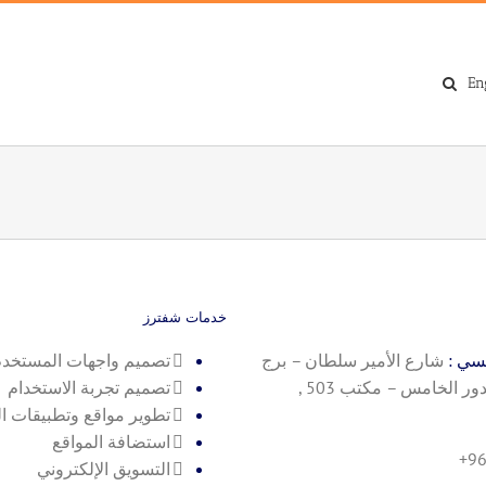
En
خدمات شفترز
يسي :
شارع الأمير سلطان – برج
تصميم واجهات المستخد
رويال بلازا – الدور الخامس – مكتب 503 ,
تصميم تجربة الاستخدام
تطوير مواقع وتطبيقات ا
استضافة المواقع
+9
التسويق الإلكتروني