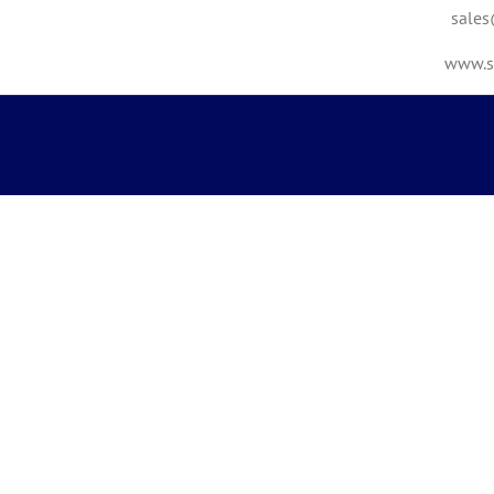
sales
www.sh