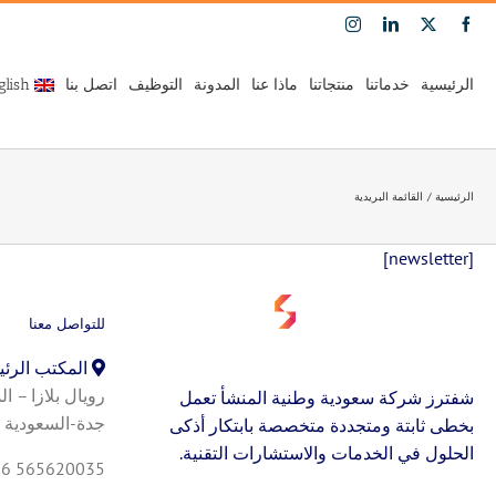
Ski
Instagram
LinkedIn
Facebook
X
t
conten
الرئيسية
خدماتنا
منتجاتنا
ماذا عنا
المدونة
التوظيف
اتصل بنا
glish
الرئيسية
القائمة البريدية
[newsletter]
للتواصل معنا
المكتب الرئ
شفترز شركة سعودية وطنية المنشأ تعمل
جدة-السعودية
بخطى ثابتة ومتجددة متخصصة بابتكار أذكى
الحلول في الخدمات والاستشارات التقنية.
66 565620035