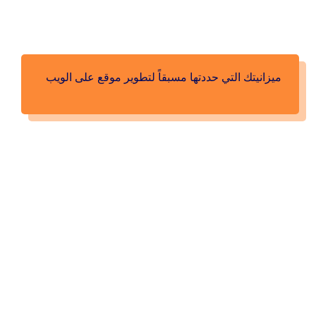
ميزانيتك التي حددتها مسبقاً لتطوير موقع على الويب