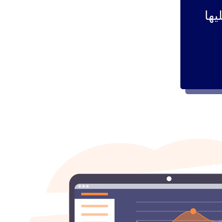
يها
 لادارة
تجارية،