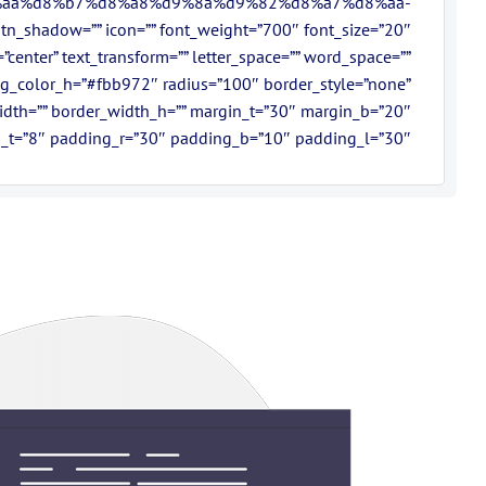
aa%d8%b7%d8%a8%d9%8a%d9%82%d8%a7%d8%aa-
adow=”” icon=”” font_weight=”700″ font_size=”20″
gn=”center” text_transform=”” letter_space=”” word_space=””
 bg_color_h=”#fbb972″ radius=”100″ border_style=”none”
width=”” border_width_h=”” margin_t=”30″ margin_b=”20″
_t=”8″ padding_r=”30″ padding_b=”10″ padding_l=”30″ /]