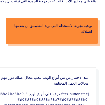
بناءً على معايير ثلاث، فأنت تحدد درجة الجودة التى ترغب أن يك
نوعية تجربة الاستخدام التي تريد التطبيــق ان يقدمها
لعملائك
عند الاختيار من بين أنواع الويب يلعب مجال عملك دور مهم
مجالات العمل المختلفة
[ss_button title=”تعرف 
%d9%85%d9%88%d8%a7%d9%82%d8%b9-