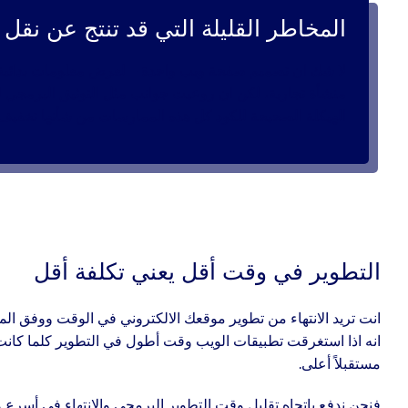
المخاطر القليلة التي قد تنتج عن نق
لا شك ان تصميم صفحة ويب واحدة – لعرض معلومات بدائية 
منشأة تجارية، لكن ان روعيت جوانب مثل التوثيق البرمجي للك
الهيكلة الصحيحة للكود كل هذه الممارسات من شأنها تخفيف 
التطوير في وقت أقل يعني تكلفة أقل
انت تريد الانتهاء من تطوير موقعك الالكتروني في الوقت ووفق الميز
انه اذا استغرقت تطبيقات الويب وقت أطول في التطوير كلما كانت 
مستقبلاً أعلى.
فنحن ندفع باتجاه تقليل وقت التطوير البرمجي والانتهاء فى أسرع 