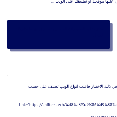
ون عليها موقعك او تطبيقك على الويب …
مدي تعقيد المميـزات التــــي يحتـــاج إليهـــا تطبيقك
للعمل
 في ذلك الاختيار فاغلب انواع الويب تصنف على حسب
على أنواع الويب ” link=”https://shifters.tech/%d8%a3%d9%86%d9%88%d8%a7%d8%b9-