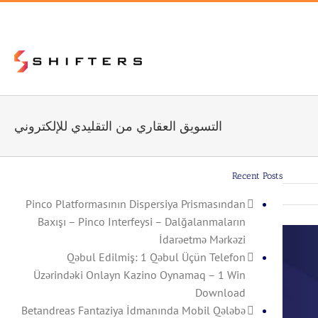
التسويق العقاري من التقليدي للإلكتروني
Recent Posts
Pinco Platformasının Dispersiya Prismasından
Baxışı – Pinco Interfeysi – Dalğalanmaların
İdarəetmə Mərkəzi
Qəbul Edilmiş: 1 Qəbul Üçün Telefon
Üzərindəki Onlayn Kazino Oynamaq – 1 Win
Download
Betandreas Fantaziya İdmanında Mobil Qələbə