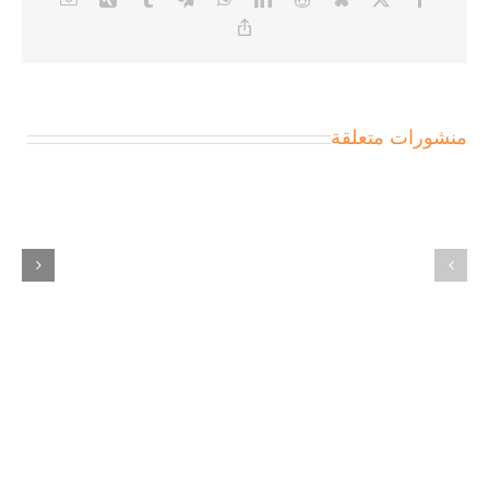
Copy
Link
منشورات متعلقة
Qəbul
Edilmiş:
Pinco
1
Platformasının
Qəbul
Dispersiya
Üçün
Prismasından
Telefon
Baxışı
Üzərindəki
–
Onlayn
Pinco
Kazino
Interfeysi
Oynamaq
–
–
Dalğalanmaların
1
İdarəetmə
Win
Mərkəzi
Download