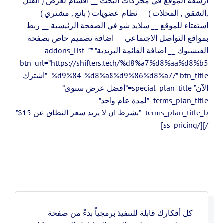
أرشفة الموقع في محركات البحث __ اقسام لعرض ( الفلل
,الشقق , المحلات ) __ نظام عضويات ( بائع , مشتري ) __
استفتاء للموقع __ سلايد شو في الصفحة الرئيسية __ ربط
بمواقع التواصل الاجتماعي __ اضافة تصميم خاص بصفحة
الفيسبوك __ اضافة القائمة البريدية” addons_list=””
btn_url=”https://shifters.tech/%d8%a7%d8%aa%d8%b5
%d9%84-%d8%a8%d9%86%d8%a7/” btn_title=”اشترك
الآن” special_plan_title=”أفضل عرض سنوى”
terms_plan_title=”لمدة عام واحد”
terms_plan_title_b=”بشرط ان لا يزيد سعر النطاق عن 15$”
/][/ss_pricing]
كل أفكارك قابلة للتنفيذ برمجياً بدءً من صفحة