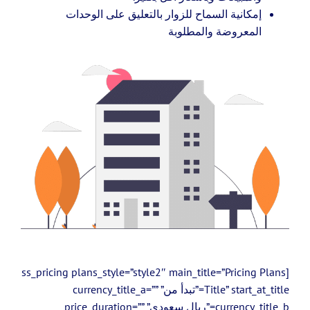
إمكانية السماح للزوار بالتعليق على الوحدات
المعروضة والمطلوبة
[ss_pricing plans_style=”style2″ main_title=”Pricing Plans
Title” start_at_title=”تبدأ من” currency_title_a=””
currency_title_b=”ريال سعودي” price_duration=””