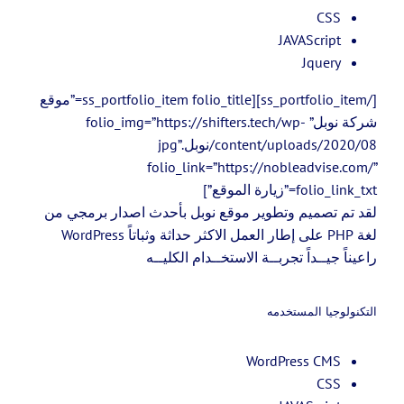
CSS
JAVAScript
Jquery
[/ss_portfolio_item][ss_portfolio_item folio_title=”موقع
شركة نوبل” folio_img=”https://shifters.tech/wp-
content/uploads/2020/08/نوبل.jpg”
folio_link=”https://nobleadvise.com/”
folio_link_txt=”زيارة الموقع”]
لقد تم تصميم وتطوير موقع نوبل بأحدث اصدار برمجي من
لغة PHP على إطار العمل الاكثر حداثة وثباتاً WordPress
راعيناً جيــداً تجربــة الاستخــدام الكليــه
التكنولوجيا المستخدمه
WordPress CMS
CSS