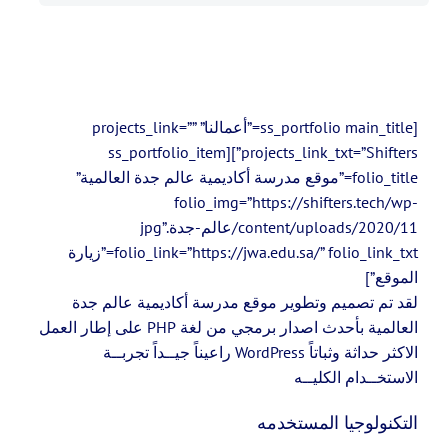
[ss_portfolio main_title=”أعمالنا” projects_link=””
projects_link_txt=”Shifters”][ss_portfolio_item
folio_title=”موقع مدرسة أكاديمية عالم جدة العالمية”
folio_img=”https://shifters.tech/wp-
content/uploads/2020/11/عالم-جدة.jpg”
folio_link=”https://jwa.edu.sa/” folio_link_txt=”زيارة
الموقع”]
لقد تم تصميم وتطوير موقع مدرسة أكاديمية عالم جدة
العالمية بأحدث اصدار برمجي من لغة PHP على إطار العمل
الاكثر حداثة وثباتاً WordPress راعيناً جيــداً تجربــة
الاستخــدام الكليــه
التكنولوجيا المستخدمه