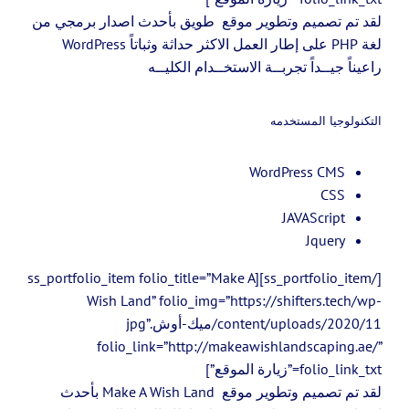
لقد تم تصميم وتطوير موقع طويق بأحدث اصدار برمجي من
لغة PHP على إطار العمل الاكثر حداثة وثباتاً WordPress
راعيناً جيــداً تجربــة الاستخــدام الكليــه
التكنولوجيا المستخدمه
WordPress CMS
CSS
JAVAScript
Jquery
[/ss_portfolio_item][ss_portfolio_item folio_title=”Make A
Wish Land” folio_img=”https://shifters.tech/wp-
content/uploads/2020/11/ميك-أوش.jpg”
folio_link=”http://makeawishlandscaping.ae/”
folio_link_txt=”زيارة الموقع”]
لقد تم تصميم وتطوير موقع Make A Wish Land بأحدث