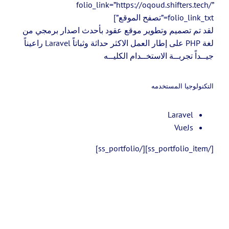
folio_link=”https://oqoud.shifters.tech/”
folio_link_txt=”تصفح الموقع”]
لقد تم تصميم وتطوير موقع عقود بأحدث اصدار برمجي من
لغة PHP على إطار العمل الاكثر حداثة وثباتاً Laravel راعيناً
جيــداً تجربــة الاستخــدام الكليــه
التكنولوجيا المستخدمه
Laravel
VueJs
[/ss_portfolio_item][/ss_portfolio]