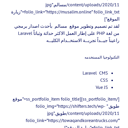
content/uploads/2020/11/مسالم.jpg”
folio_link=”https://musalim.online” folio_link_txt=”زيارة
الموقع”]
لقد تم تصميم وتطوير موقع مسالم بأحدث اصدار برمجي
من لغة PHP على إطار العمل الاكثر حداثة وثباتاً Laravel
راعيناً جيــداً تجربــة الاستخــدام الكليــه
التكنولوجيا المستخدمه
Laravel CMS
CSS
Vue JS
[/ss_portfolio_item][ss_portfolio_item folio_title=”موقع
طويق ” folio_img=”https://shifters.tech/wp-
content/uploads/2020/11/طويق.jpg”
folio_link=”https://towaqandkoreantrucks.com/”
folio_link_txt=”زيارة الموقع”]