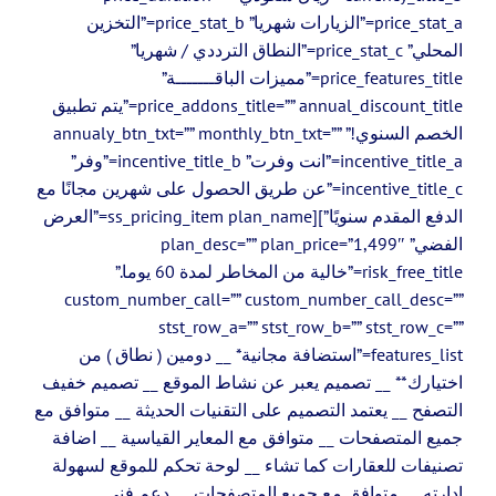
price_stat_a=”الزيارات شهريا” price_stat_b=”التخزين
المحلي” price_stat_c=”النطاق الترددي / شهريا”
price_features_title=”مميزات الباقـــــــة”
price_addons_title=”” annual_discount_title=”يتم تطبيق
الخصم السنوي!” annualy_btn_txt=”” monthly_btn_txt=””
incentive_title_a=”انت وفرت” incentive_title_b=”وفر”
incentive_title_c=”عن طريق الحصول على شهرين مجانًا مع
الدفع المقدم سنويًا”][ss_pricing_item plan_name=”العرض
الفضي” plan_desc=”” plan_price=”1,499″
risk_free_title=”خالية من المخاطر لمدة 60 يوما.”
custom_number_call=”” custom_number_call_desc=””
stst_row_a=”” stst_row_b=”” stst_row_c=””
features_list=”استضافة مجانية* __ دومين ( نطاق ) من
اختيارك** __ تصميم يعبر عن نشاط الموقع __ تصميم خفيف
التصفح __ يعتمد التصميم على التقنيات الحديثة __ متوافق مع
جميع المتصفحات __ متوافق مع المعاير القياسية __ اضافة
تصنيفات للعقارات كما تشاء __ لوحة تحكم للموقع لسهولة
ادارته __ متوافق مع جميع المتصفحات __ دعم فني