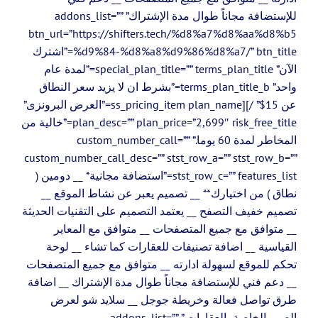
للإستضافة مجاناً طوال مدة الإشتراك” addons_list=””
btn_url=”https://shifters.tech/%d8%a7%d8%aa%d8%b5
%d9%84-%d8%a8%d9%86%d8%a7/” btn_title=”اشترك
الآن” special_plan_title=”” terms_plan_title=”لمدة عام
واحد” terms_plan_title_b=”بشرط ان لا يزيد سعر النطاق
عن 15$” /][ss_pricing_item plan_name=”العرض البرونزى”
plan_desc=”” plan_price=”2,699″ risk_free_title=”خالية من
المخاطر لمدة 60 يوما.” custom_number_call=””
custom_number_call_desc=”” stst_row_a=”” stst_row_b=””
stst_row_c=”” features_list=”استضافة مجانية* __ دومين (
نطاق ) من اختيارك** __ تصميم يعبر عن نشاط الموقع __
تصميم خفيف التصفح __ يعتمد التصميم على التقنيات الحديثة
__ متوافق مع جميع المتصفحات __ متوافق مع المعاير
القياسية __ اضافة تصنيفات للعقارات كما تشاء __ لوحة
تحكم للموقع لسهولة ادارته __ متوافق مع جميع المتصفحات
__ دعم فني للإستضافة مجاناً طوال مدة الإشتراك __ اضافة
طرق تواصل فعالة وخريطة جوجل __ سلايد شو لعرض
الصور الخاصة بالعقارات ” addons_list=””