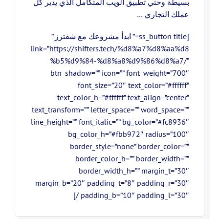
بسيطة وحتي تطبيق الويب المتكامل الذي يدير كل
عملك التجاري …
[ss_button title=” ابدأ مشروعك مع شفترز ”
link=”https://shifters.tech/%d8%a7%d8%aa%d8
%b5%d9%84-%d8%a8%d9%86%d8%a7/”
btn_shadow=”” icon=”” font_weight=”700″
font_size=”20″ text_color=”#ffffff”
text_color_h=”#ffffff” text_align=”center”
text_transform=”” letter_space=”” word_space=””
line_height=”” font_italic=”” bg_color=”#fc8936″
bg_color_h=”#fbb972″ radius=”100″
border_style=”none” border_color=””
border_color_h=”” border_width=””
border_width_h=”” margin_t=”30″
margin_b=”20″ padding_t=”8″ padding_r=”30″
padding_b=”10″ padding_l=”30″ /]