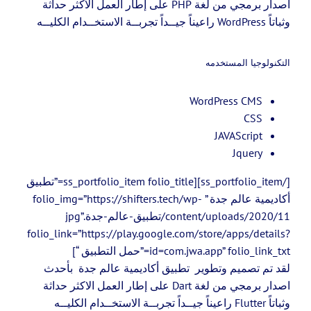
اصدار برمجي من لغة PHP على إطار العمل الاكثر حداثة
وثباتاً WordPress راعيناً جيــداً تجربــة الاستخــدام الكليــه
التكنولوجيا المستخدمه
WordPress CMS
CSS
JAVAScript
Jquery
[/ss_portfolio_item][ss_portfolio_item folio_title=”تطبيق
أكاديمية عالم جدة ” folio_img=”https://shifters.tech/wp-
content/uploads/2020/11/تطبيق-عالم-جدة.jpg”
folio_link=”https://play.google.com/store/apps/details?
id=com.jwa.app” folio_link_txt=”حمل التطبيق “]
لقد تم تصميم وتطوير تطبيق أكاديمية عالم جدة بأحدث
اصدار برمجي من لغة Dart على إطار العمل الاكثر حداثة
وثباتاً Flutter راعيناً جيــداً تجربــة الاستخــدام الكليــه