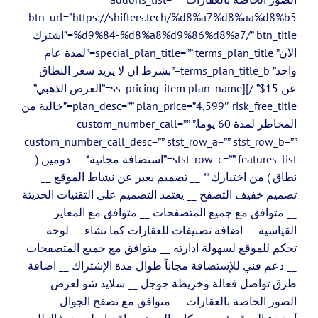
btn_url=”https://shifters.tech/%d8%a7%d8%aa%d8%b5
%d9%84-%d8%a8%d9%86%d8%a7/” btn_title=”اشترك
الآن” special_plan_title=”” terms_plan_title=”لمدة عام
واحد” terms_plan_title_b=”بشرط ان لا يزيد سعر النطاق
عن 15$” /][ss_pricing_item plan_name=”العرض الذهبي”
plan_desc=”” plan_price=”4,599″ risk_free_title=”خالية من
المخاطر لمدة 60 يوما.” custom_number_call=””
custom_number_call_desc=”” stst_row_a=”” stst_row_b=””
stst_row_c=”” features_list=”استضافة مجانية* __ دومين (
نطاق ) من اختيارك** __ تصميم يعبر عن نشاط الموقع __
تصميم خفيف التصفح __ يعتمد التصميم على التقنيات الحديثة
__ متوافق مع جميع المتصفحات __ متوافق مع المعاير
القياسية __ اضافة تصنيفات للعقارات كما تشاء __ لوحة
تحكم للموقع لسهولة ادارته __ متوافق مع جميع المتصفحات
__ دعم فني للإستضافة مجاناً طوال مدة الإشتراك __ اضافة
طرق تواصل فعالة وخريطة جوجل __ سلايد شو لعرض
الصور الخاصة بالعقارات __ متوافق مع تصفح الجوال __