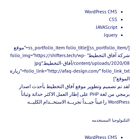
WordPress CMS
CSS
JAVAScript
Jquery
[/ss_portfolio_item][ss_portfolio_item folio_title=”موقع
شركة آفاق التخطيط” folio_img=”https://shifters.tech/wp-
content/uploads/2020/08/آفاق-التخطيط.jpg”
folio_link=”http://afaq-design.com/” folio_link_txt=”زيارة
الموقع”]
لقد تم تصميم وتطوير موقع آفاق التخطيط بأحدث اصدار
برمجي من لغة PHP على إطار العمل الاكثر حداثة وثباتاً
WordPress راعيناً جيــداً تجربــة الاستخــدام الكليــه
التكنولوجيا المستخدمه
WordPress CMS