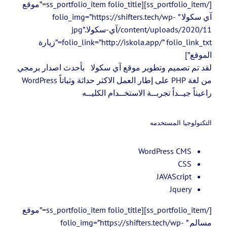
[/ss_portfolio_item][ss_portfolio_item folio_title=”موقع
آي سكولا ” folio_img=”https://shifters.tech/wp-
content/uploads/2020/11/آي-سكولا.jpg”
folio_link=”http://iskola.app/” folio_link_txt=”زيارة
الموقع”]
لقد تم تصميم وتطوير موقع آي سكولا بأحدث اصدار برمجي
من لغة PHP على إطار العمل الاكثر حداثة وثباتاً WordPress
راعيناً جيــداً تجربــة الاستخــدام الكليــه
التكنولوجيا المستخدمه
WordPress CMS
CSS
JAVAScript
Jquery
[/ss_portfolio_item][ss_portfolio_item folio_title=”موقع
مسالم ” folio_img=”https://shifters.tech/wp-