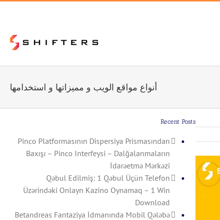
أنواع مواقع الويب و مميزاتها و استخدامها
Recent Posts
Pinco Platformasının Dispersiya Prismasından
Baxışı – Pinco Interfeysi – Dalğalanmaların
İdarəetmə Mərkəzi
Qəbul Edilmiş: 1 Qəbul Üçün Telefon
Üzərindəki Onlayn Kazino Oynamaq – 1 Win
Download
Betandreas Fantaziya İdmanında Mobil Qələbə