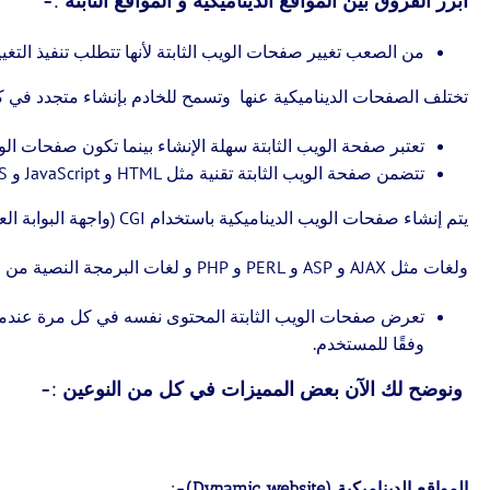
أبرز الفروق بين المواقع الديناميكية و المواقع الثابتة :-
من الصعب تغيير صفحات الويب الثابتة لأنها تتطلب تنفيذ التغيي
تختلف الصفحات الديناميكية عنها وتسمح للخادم بإنشاء متجدد في 
تعتبر صفحة الويب الثابتة سهلة الإنشاء بينما تكون صفحات الو
تتضمن صفحة الويب الثابتة تقنية مثل HTML و JavaScript و CSS و etcetera من أجل بنائها. على العكس ،
يتم إنشاء صفحات الويب الديناميكية باستخدام CGI (واجهة البوابة العامة)
ولغات مثل AJAX و ASP و PERL و PHP و لغات البرمجة النصية من جانب الخادم.
تعرض صفحات الويب الثابتة المحتوى نفسه في كل مرة عندما 
وفقًا للمستخدم.
ونوضح لك الآن بعض المميزات في كل من النوعين :-
المواقع الديناميكية (Dynamic website)-: