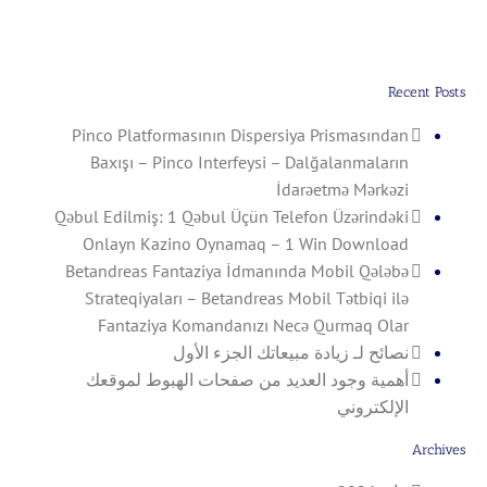
Win
Mərkəzi
Download
Recent Posts
Pinco Platformasının Dispersiya Prismasından
Baxışı – Pinco Interfeysi – Dalğalanmaların
İdarəetmə Mərkəzi
Qəbul Edilmiş: 1 Qəbul Üçün Telefon Üzərindəki
Onlayn Kazino Oynamaq – 1 Win Download
Betandreas Fantaziya İdmanında Mobil Qələbə
Strateqiyaları – Betandreas Mobil Tətbiqi ilə
Fantaziya Komandanızı Necə Qurmaq Olar
نصائح لـ زيادة مبيعاتك الجزء الأول
أهمية وجود العديد من صفحات الهبوط لموقعك
الإلكتروني
Archives