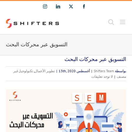
Ski
Instagram
LinkedIn
Facebook
X
t
conten
التسويق عبر محركات البحث
التسويق عبر محركات البحث
بواسطة
Shifters Team
|
أغسطس 13th, 2020
|
تطوير الأعمال
,
تكنولوجيا
,
غير
مصنف
|
لا توجد تعليقات
مشاهدة
صورة
أكبر