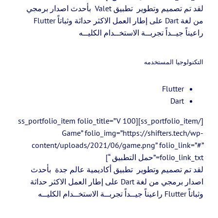
لقد تم تصميم وتطوير تطبيق Valet بأحدث اصدار برمجي
من لغة Dart على إطار العمل الاكثر حداثة وثباتاً Flutter
راعيناً جيــداً تجربــة الاستخــدام الكليــه
التكنولوجيا المستخدمه
Flutter
Dart
[/ss_portfolio_item][ss_portfolio_item folio_title=”V 100
Game” folio_img=”https://shifters.tech/wp-
content/uploads/2021/06/game.png” folio_link=”#”
folio_link_txt=”حمل التطبيق “]
لقد تم تصميم وتطوير تطبيق أكاديمية عالم جدة بأحدث
اصدار برمجي من لغة Dart على إطار العمل الاكثر حداثة
وثباتاً Flutter راعيناً جيــداً تجربــة الاستخــدام الكليــه