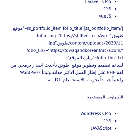
Laravel CMS
CSS
Vue JS
[/ss_portfolio_item][ss_portfolio_item folio_title=”موقع
طويق ” folio_img=”https://shifters.tech/wp-
content/uploads/2020/11/طويق.jpg”
folio_link=”https://towaqandkoreantrucks.com/”
folio_link_txt=”زيارة الموقع”]
لقد تم تصميم وتطوير موقع طويق بأحدث اصدار برمجي من
لغة PHP على إطار العمل الاكثر حداثة وثباتاً WordPress
راعيناً جيــداً تجربــة الاستخــدام الكليــه
التكنولوجيا المستخدمه
WordPress CMS
CSS
JAVAScript