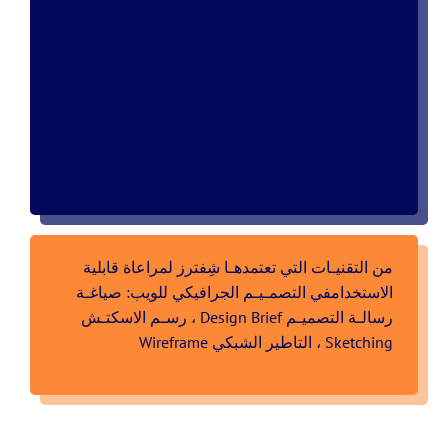
تخطيط بصري، يقدم دليل مقترح لكيف ستتوزع
عناصر صفحات الموقع، بدون اي تدخل
جرافيكي،حيث يتم التركيز على الوظائف والسلوك،
وترتيب أولوية المحتوى، تستخدم هذة التقنية قبل
مرحلة التصميم الجرافيكي حيث نرسل لك مقترحات
لكيف يمكن ان يتم توزيع واجهة موقعك الالكتروني
لكي نتناقش حولها.
من التقنيـات التي تعتمدهـا شِفترز لمراعاة قابلية
الاستخدامفي التصمـيـم الجرافيكي للويب: صياغـة
رسالـة التصميـم Design Brief ، رسـم الاسكتـش
Sketching ، التاطير الشبكي Wireframe