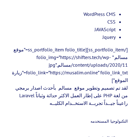
WordPress CMS
CSS
JAVAScript
Jquery
[/ss_portfolio_item][ss_portfolio_item folio_title=”موقع
مسالم ” folio_img=”https://shifters.tech/wp-
content/uploads/2020/11/مسالم.jpg”
folio_link=”https://musalim.online” folio_link_txt=”زيارة
الموقع”]
لقد تم تصميم وتطوير موقع مسالم بأحدث اصدار برمجي
من لغة PHP على إطار العمل الاكثر حداثة وثباتاً Laravel
راعيناً جيــداً تجربــة الاستخــدام الكليــه
التكنولوجيا المستخدمه