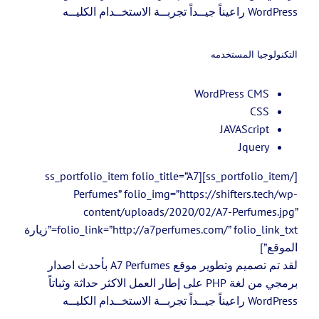
WordPress راعيناً جيــداً تجربــة الاستخــدام الكليــه
التكنولوجيا المستخدمه
WordPress CMS
CSS
JAVAScript
Jquery
[/ss_portfolio_item][ss_portfolio_item folio_title=”A7
Perfumes” folio_img=”https://shifters.tech/wp-
content/uploads/2020/02/A7-Perfumes.jpg”
folio_link=”http://a7perfumes.com/” folio_link_txt=”زيارة
الموقع”]
لقد تم تصميم وتطوير موقع A7 Perfumes بأحدث اصدار
برمجي من لغة PHP على إطار العمل الاكثر حداثة وثباتاً
WordPress راعيناً جيــداً تجربــة الاستخــدام الكليــه