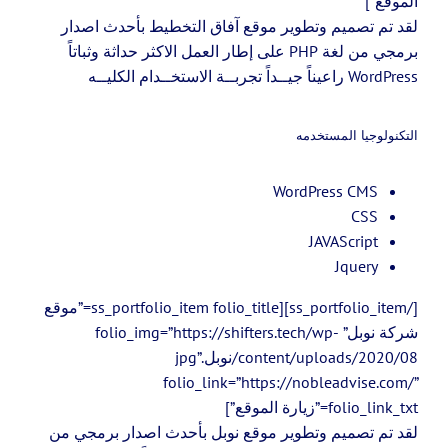
الموقع”]
لقد تم تصميم وتطوير موقع آفاق التخطيط بأحدث اصدار
برمجي من لغة PHP على إطار العمل الاكثر حداثة وثباتاً
WordPress راعيناً جيــداً تجربــة الاستخــدام الكليــه
التكنولوجيا المستخدمه
WordPress CMS
CSS
JAVAScript
Jquery
[/ss_portfolio_item][ss_portfolio_item folio_title=”موقع
شركة نوبل” folio_img=”https://shifters.tech/wp-
content/uploads/2020/08/نوبل.jpg”
folio_link=”https://nobleadvise.com/”
folio_link_txt=”زيارة الموقع”]
لقد تم تصميم وتطوير موقع نوبل بأحدث اصدار برمجي من