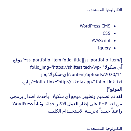
التكنولوجيا المستخدمه
WordPress CMS
CSS
JAVAScript
Jquery
[/ss_portfolio_item][ss_portfolio_item folio_title=”موقع
آي سكولا ” folio_img=”https://shifters.tech/wp-
content/uploads/2020/11/آي-سكولا.jpg”
folio_link=”http://iskola.app/” folio_link_txt=”زيارة
الموقع”]
لقد تم تصميم وتطوير موقع آي سكولا بأحدث اصدار برمجي
من لغة PHP على إطار العمل الاكثر حداثة وثباتاً WordPress
راعيناً جيــداً تجربــة الاستخــدام الكليــه
التكنولوجيا المستخدمه