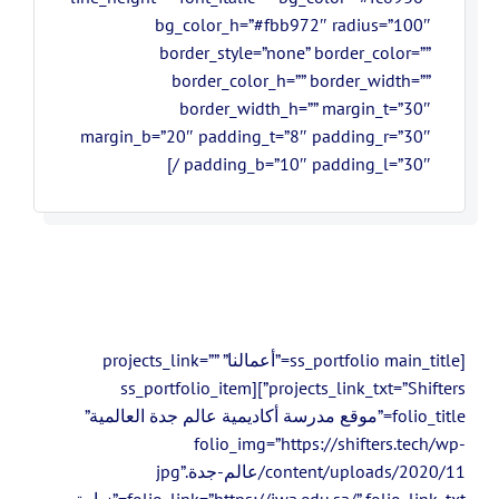
bg_color_h=”#fbb972″ radius=”100″
border_style=”none” border_color=””
border_color_h=”” border_width=””
border_width_h=”” margin_t=”30″
margin_b=”20″ padding_t=”8″ padding_r=”30″
padding_b=”10″ padding_l=”30″ /]
[ss_portfolio main_title=”أعمالنا” projects_link=””
projects_link_txt=”Shifters”][ss_portfolio_item
folio_title=”موقع مدرسة أكاديمية عالم جدة العالمية”
folio_img=”https://shifters.tech/wp-
content/uploads/2020/11/عالم-جدة.jpg”