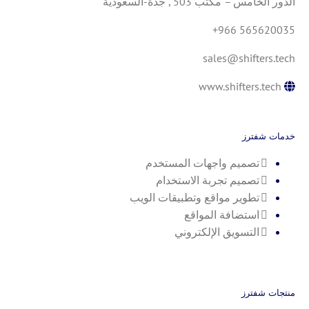
الدور الخامس – مكتب 503 , جدة-السعودية
+966 565620035
sales@shifters.tech
www.shifters.tech
خدمات شفترز
تصميم واجهات المستخدم
تصميم تجربة الاستخدام
تطوير مواقع وتطبيقات الويب
استضافة المواقع
التسويق الإلكتروني
منتجات شفترز