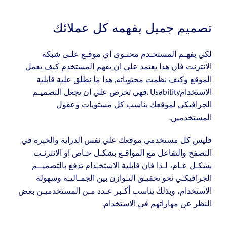
تصميم جميل يفهمه كل عملائك
لكي يفهـم المستخـدم محتـوى اي موقـع علـى شبكة
الانترنت فان هذا يعتمد علي ان يفهم المستخدم كيف يعمل
الموقع وكيف نظمت محتوياته, هذا ما نطلق علية قابلية
الاستخدامUsability .فهي تحرص علي ان تجعل التصميـم
الجرافيكي لموقعك يناسب كل مستويات وعقول
المستخدمين.
فليس كل مستخدمي موقعك علي نفس الدراية والخبرة في
التصفح والتفاعل مع المواقـع بشكـل خـاص او الانترنـت
بشكـل عـام، لـذا فان قابلية الاستخـدام تدفع بالتصميــم
الجرافيكـي نحو تحقيـق التـوازن بين الجمـاليـة وسهولة
الاستخدام، وبذلك يناسب أكـبر عـدد مـن المستخدميـن بغض
النظر عن مهاراتهم في الاستخدام.