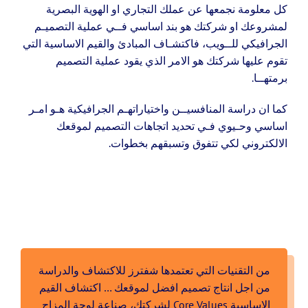
كل معلومة نجمعها عن عملك التجاري او الهوية البصرية
لمشروعك او شركتك هو بند اساسي فــي عملية التصميـم
الجرافيكي للــويب، فاكتشـاف المبادئ والقيم الاساسية التي
تقوم عليها شركتك هو الامر الذي يقود عملية التصميم
برمتهــا.
كما ان دراسة المنافسيــن واختياراتهـم الجرافيكية هـو امـر
اساسي وحـيوي فـي تحديد اتجاهات التصميم لموقعك
الالكتروني لكي تتفوق وتسبقهم بخطوات.
من التقنيات التي تعتمدها شفترز للاكتشاف والدراسة
من اجل انتاج تصميم افضل لموقعك … اكتشاف القيم
الاساسية Core Values لشركتك، صناعة لوحة المزاج