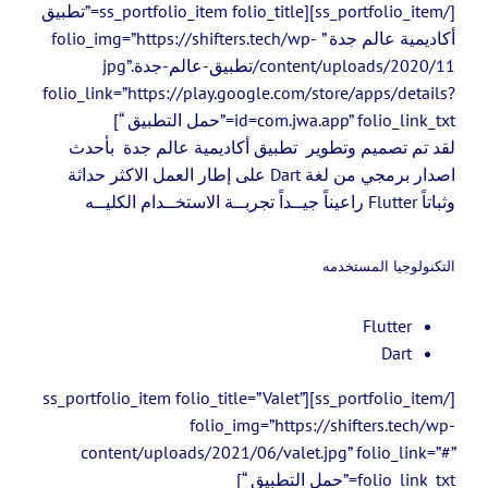
[/ss_portfolio_item][ss_portfolio_item folio_title=”تطبيق
أكاديمية عالم جدة ” folio_img=”https://shifters.tech/wp-
content/uploads/2020/11/تطبيق-عالم-جدة.jpg”
folio_link=”https://play.google.com/store/apps/details?
id=com.jwa.app” folio_link_txt=”حمل التطبيق “]
لقد تم تصميم وتطوير تطبيق أكاديمية عالم جدة بأحدث
اصدار برمجي من لغة Dart على إطار العمل الاكثر حداثة
وثباتاً Flutter راعيناً جيــداً تجربــة الاستخــدام الكليــه
التكنولوجيا المستخدمه
Flutter
Dart
[/ss_portfolio_item][ss_portfolio_item folio_title=”Valet”
folio_img=”https://shifters.tech/wp-
content/uploads/2021/06/valet.jpg” folio_link=”#”
folio_link_txt=”حمل التطبيق “]