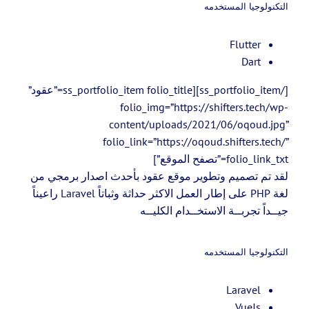
التكنولوجيا المستخدمه
Flutter
Dart
[/ss_portfolio_item][ss_portfolio_item folio_title=”عقود”
folio_img=”https://shifters.tech/wp-
content/uploads/2021/06/oqoud.jpg”
folio_link=”https://oqoud.shifters.tech/”
folio_link_txt=”تصفح الموقع”]
لقد تم تصميم وتطوير موقع عقود بأحدث اصدار برمجي من
لغة PHP على إطار العمل الاكثر حداثة وثباتاً Laravel راعيناً
جيــداً تجربــة الاستخــدام الكليــه
التكنولوجيا المستخدمه
Laravel
VueJs