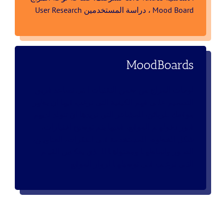
Mood Board ، دراسة المستخدمين User Research
MoodBoards
لوحات المزاج من ضمن التقنيات التي تساعد فريق
التصميم علـى فهم الكيفية التي ترغب فيها ان يظهر
موقعك للزبائن، المشاعر التي تريدها ان تتولد لديهم
فـور دخولهـم الموقع، ففيها يتم توضيح اختيارات،
شكل الخطوط المستخدمة فـي الفقرات، العناويـن،
الصـور وانماطهـا ومحتواهـا الــذي يعكـس القيـم
التـي ترغـب فـي توصيلهـا لزوار الموقع