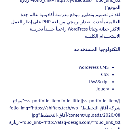
folio_link=”https://jwa.edu.sa/” folio_link_txt=”زيارة
الموقع”]
لقد تم تصميم وتطوير موقع مدرسة أكاديمية عالم جدة
العالمية بأحدث اصدار برمجي من لغة PHP على إطار العمل
الاكثر حداثة وثباتاً WordPress راعيناً جيــداً تجربــة
الاستخــدام الكليــه
التكنولوجيا المستخدمه
WordPress CMS
CSS
JAVAScript
Jquery
[/ss_portfolio_item][ss_portfolio_item folio_title=”موقع
شركة آفاق التخطيط” folio_img=”https://shifters.tech/wp-
content/uploads/2020/08/آفاق-التخطيط.jpg”
folio_link=”http://afaq-design.com/” folio_link_txt=”زيارة