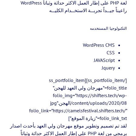
لغة PHP على إطار العمل الاكثر حداثة وثباتاً WordPress
راعيناً جيــداً تجربــة الاستخــدام الكليــه
التكنولوجيا المستخدمه
WordPress CMS
CSS
JAVAScript
Jquery
[/ss_portfolio_item][ss_portfolio_item
folio_title=”مهرجان ولي العهد للهجن”
folio_img=”https://shifters.tech/wp-
content/uploads/2020/08/الهجن.jpg”
folio_link=”https://camelsfestival.shifters.tech/”
folio_link_txt=”زيارة الموقع”]
لقد تم تصميم وتطوير موقع مهرجان ولي العهد بأحدث اصدار
برمجي من لغة PHP على إطار العمل الاكثر حداثة وثباتاً