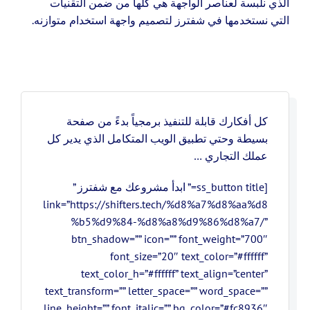
الذي نلبسة لعناصر الواجهة هي كلها من ضمن التقنيات
التي نستخدمها في شفترز لتصميم واجهة استخدام متوازنه.
كل أفكارك قابلة للتنفيذ برمجياً بدءً من صفحة
بسيطة وحتي تطبيق الويب المتكامل الذي يدير كل
عملك التجاري …
[ss_button title=” ابدأ مشروعك مع شفترز ”
link=”https://shifters.tech/%d8%a7%d8%aa%d8
%b5%d9%84-%d8%a8%d9%86%d8%a7/”
btn_shadow=”” icon=”” font_weight=”700″
font_size=”20″ text_color=”#ffffff”
text_color_h=”#ffffff” text_align=”center”
text_transform=”” letter_space=”” word_space=””
line_height=”” font_italic=”” bg_color=”#fc8936″