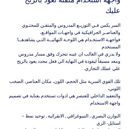
عليك
السر يكمن فـي التوزيـع المدروس والمتقـن للمحتـوي
والعناصـر الجرافيكية في واجهـات المواقـع،
فواجهـة الاستخـدام هي اللوحـة النهائيــة التـي يشاهدهــا
المستخدم
ولا يدري في الغالب ان عينه تتحرك وفق مسار مدروس
ومعد مسبقاً ليقودة في النهاية الي فعل محدد يعود بالربح
علي عملك التجاري.
تلك القوي السرية مثل الحجم، اللون، مكان العناصر، الصخب
اللوني،
والتعقيد الداخلي للعنصر هي ادوات تستخدم بعناية في تصميم
واجهة الاستخدام
التوازن البصري , التيبوغرافي , الانقرائية , توحيد نمط –
استايل- الزي