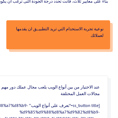
بناءً على معايير ثلاث، فأنت تحدد درجة الجودة التى ترغب أن يك
نوعية تجربة الاستخدام التي تريد التطبيــق ان يقدمها
لعملائك
عند الاختيار من بين أنواع الويب يلعب مجال عملك دور مهم
مجالات العمل المختلفة
[ss_button title=”تعرف 
%d9%85%d9%88%d8%a7%d9%82%d8%b9-