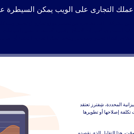
ل عملك التجارى على الويب يمكن السيطرة عل
عن الشركة – اقل مخاطرة من تصميم موقع تجاري او تطبيق ويب كامل
ود المصدري، اختبارات الاطلاق وقابلية الاستخدام، تحليل احتياجاتك ال
مخاطر انشاء تطبيق ويب يدير وينظم عملك التجاري الناشئ أو الحالي.
انية المحددة، شِفترز تعتقد
تكلفة إصلاحها أو تطويرها
وقت، هذا التقليل الذي نقصده