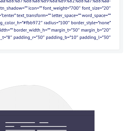
aa%d8%b7%d8%a8%d9%8a%d9%82%d8%a7%d8%aa-
adow=”” icon=”” font_weight=”700″ font_size=”20″
gn=”center” text_transform=”” letter_space=”” word_space=””
 bg_color_h=”#fbb972″ radius=”100″ border_style=”none”
width=”” border_width_h=”” margin_t=”30″ margin_b=”20″
_t=”8″ padding_r=”30″ padding_b=”10″ padding_l=”30″ /]