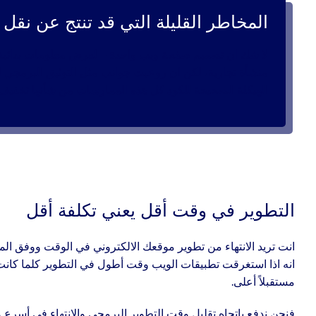
المخاطر القليلة التي قد تنتج عن نق
لا شك ان تصميم صفحة ويب واحدة – لعرض معلومات بدائية 
منشأة تجارية، لكن ان روعيت جوانب مثل التوثيق البرمجي للك
الهيكلة الصحيحة للكود كل هذه الممارسات من شأنها تخفيف 
التطوير في وقت أقل يعني تكلفة أقل
انت تريد الانتهاء من تطوير موقعك الالكتروني في الوقت ووفق الميز
انه اذا استغرقت تطبيقات الويب وقت أطول في التطوير كلما كانت 
مستقبلاً أعلى.
فنحن ندفع باتجاه تقليل وقت التطوير البرمجي والانتهاء فى أسرع 