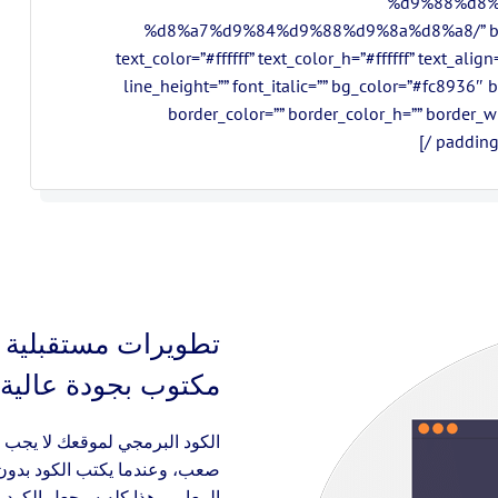
%d9%88%d8%
%d8%a7%d9%84%d9%88%d9%8a%d8%a8/” btn_sh
text_color=”#ffffff” text_color_h=”#ffffff” text_ali
line_height=”” font_italic=”” bg_color=”#fc8936″
border_color=”” border_color_h=”” border_
padding
تطويرات مستقبلية أ
مكتوب بجودة عالية
الكود البرمجي لموقعك لا يجب ا
صعب، وعندما يكتب الكود بدون 
المعايير، هذا كله سيجعل الكود