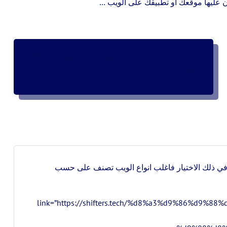
ون عليها موقعك او تطبيقك على الويب …
مدي تعقيد المميـزات التــــي يحتـــاج إليهـــا تطبيقك
للعمل
 في ذلك الاختيار فاغلب انواع الويب تصنف على حسب
على أنواع الويب ” link=”https://shifters.tech/%d8%a3%d9%86%d9%88%d8%a7%d8%b9-