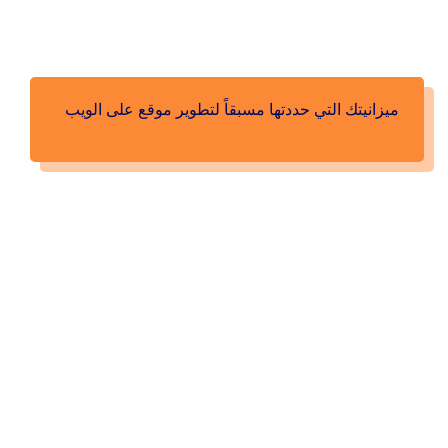
ميزانيتك التي حددتها مسبقاً لتطوير موقع على الويب