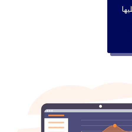
يها
 لادارة
تجارية،