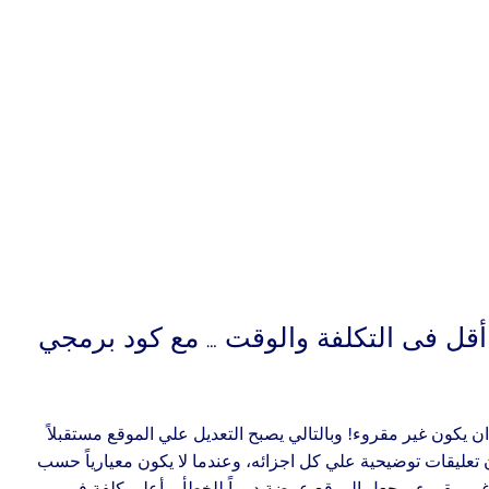
قل فى التكلفة والوقت … مع كود برمجي
ن يكون غير مقروء! وبالتالي يصبح التعديل علي الموقع مستقبلاً
تعليقات توضيحية علي كل اجزائه، وعندما لا يكون معيارياً حسب
 غير مقروء ويجعل الموقع عرضة دوماً للخطأ، وأعلى كلفة في