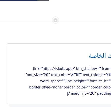
 الخاصة
ن” link=”https://iskola.app/” btn_shadow=”” icon=”” font_weight=”700″
font_size=”20″ text_color=”#ffffff” text_color_h=”#ff
word_space=”” line_height=”” font_italic=
border_style=”none” border_color=”” border_colo
margin_b=”20″ padding_