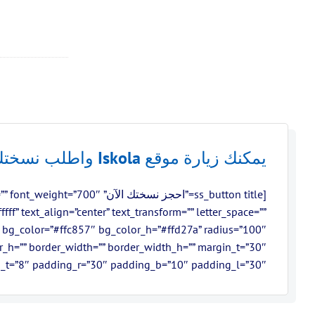
يمكنك زيارة موقع
Iskola
واطلب نسختك
[ss_button title=”احجز نسختك الآ
ffff” text_align=”center” text_transform=”” letter_space=””
”” bg_color=”#ffc857″ bg_color_h=”#ffd27a” radius=”100″
r_h=”” border_width=”” border_width_h=”” margin_t=”30″
t=”8″ padding_r=”30″ padding_b=”10″ padding_l=”30″ /]