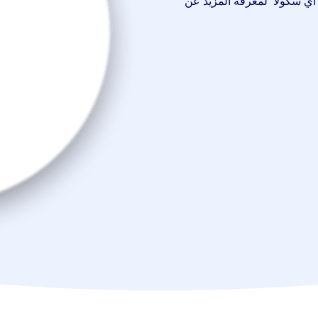
“آي سكولا” لمعرفة المزيد عن