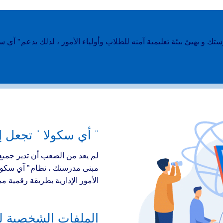
تك و يهيئ بيئة تعليمية آمنه للطلاب وأولياء الأمور ، لذلك يدعم ” آي سك
” أي سكولا ” تجعل 
لم يعد من الصعب أن تدير جميع 
مبنى مدرستك ، نظام ” آي سكولا 
الأمور الإدارية بطريقة رقمية مم
الملفات الشخصية لن