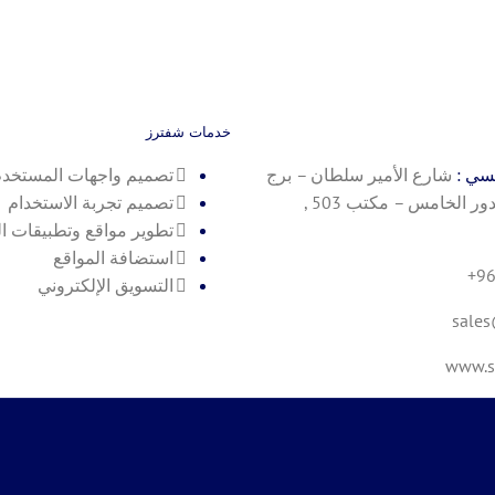
خدمات شفترز
يسي :
شارع الأمير سلطان – برج
تصميم واجهات المستخد
رويال بلازا – الدور الخامس – مكتب 503 ,
تصميم تجربة الاستخدام
تطوير مواقع وتطبيقات ا
استضافة المواقع
+9
التسويق الإلكتروني
sales
www.sh