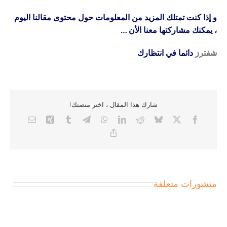
و إذا كنت تمتلك المزيد من المعلومات حول محتوى مقالنا اليوم
، يمكنك مشاركتها معنا الأن …
شفترز
دائما في انتظارك
شارك هذا المقال ، اختر منصتك!
Email
Xing
Tumblr
Telegram
WhatsApp
LinkedIn
Reddit
Bluesky
Facebook
X
Copy
Link
منشورات متعلقة
Qəbul
Edilmiş:
Pinco
1
Platformasının
Qəbul
Dispersiya