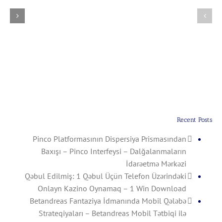
Üçün
Prismasından
Telefon
Baxışı
Üzərindəki
–
Onlayn
Pinco
Kazino
Interfeysi
Oynamaq
–
–
Dalğalanmaların
1
İdarəetmə
Win
Mərkəzi
Download
Recent Posts
Pinco Platformasının Dispersiya Prismasından
Baxışı – Pinco Interfeysi – Dalğalanmaların
İdarəetmə Mərkəzi
Qəbul Edilmiş: 1 Qəbul Üçün Telefon Üzərindəki
Onlayn Kazino Oynamaq – 1 Win Download
Betandreas Fantaziya İdmanında Mobil Qələbə
Strateqiyaları – Betandreas Mobil Tətbiqi ilə