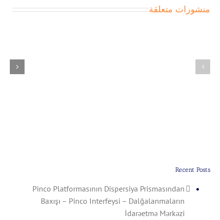
منشورات متعلقة
Qəbul
Edilmiş:
Pinco
1
Platformasının
Qəbul
Dispersiya
Üçün
Prismasından
Telefon
Baxışı
Üzərindəki
–
Onlayn
Pinco
Kazino
Interfeysi
Oynamaq
–
–
Dalğalanmaların
1
İdarəetmə
Win
Mərkəzi
Download
Recent Posts
Pinco Platformasının Dispersiya Prismasından
Baxışı – Pinco Interfeysi – Dalğalanmaların
İdarəetmə Mərkəzi