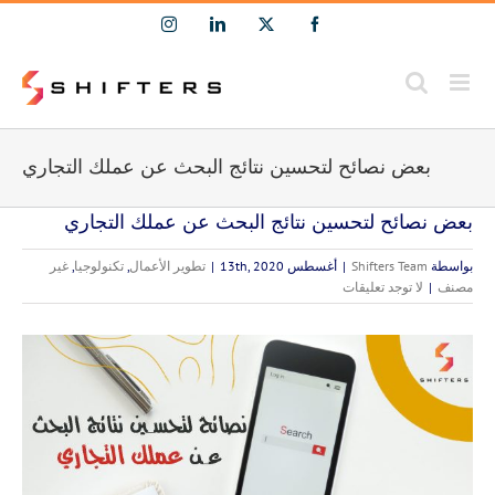
Ski
Instagram
LinkedIn
Facebook
X
t
conten
بعض نصائح لتحسين نتائج البحث عن عملك التجاري
بعض نصائح لتحسين نتائج البحث عن عملك التجاري
بواسطة
Shifters Team
|
أغسطس 13th, 2020
|
تطوير الأعمال
,
تكنولوجيا
,
غير
مصنف
|
لا توجد تعليقات
مشاهدة
صورة
أكبر