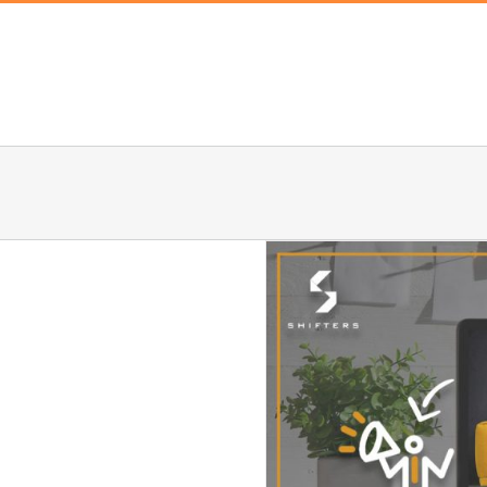
التسويق وا
تطوي