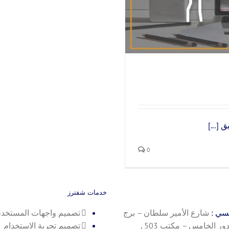
[...]
0
خدمات شفترز
يسي :
شارع الأمير سلطان – برج
تصميم واجهات المستخد
رويال بلازا – الدور الخامس – مكتب 503 ,
تصميم تجربة الاستخدام