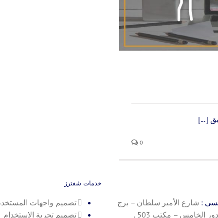
[...]
0
خدمات شفترز
يسي :
شارع الأمير سلطان – برج
تصميم واجهات المستخد
رويال بلازا – الدور الخامس – مكتب 503 ,
تصميم تجربة الاستخدام