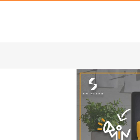
التسويق وا
تطوي