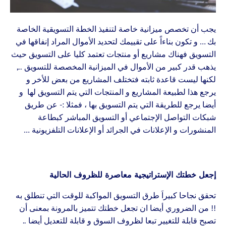
يجب أن تخصص ميزانية خاصة لتنفيذ الخطة التسويقية الخاصة
بك … و تكون بناءاً على تقييمك لتحديد الأموال المراد إنفاقها في
التسويق فهناك مشاريع أو منتجات تعتمد كليا على التسويق حيث
يذهب قدر كبير من الأموال في الميزانية المخصصة للتسويق ..,
لكنها ليست قاعدة ثابته فتختلف المشاريع من بعض للأخر و
يرجع هذا لطبيعة المشاريع و المنتجات التي يتم التسويق لها و
أيضا يرجع للطريقة التي يتم التسويق بها ، فمثلا :- عن طريق
شبكات التواصل الإجتماعي أو التسويق المباشر كبطاعة
المنشورات و الإعلانات في الجرائد أو الإعلانات التلفزيونية …
إجعل خطتك الإستراتيجية معاصرة للظروف الحالية
تحقق نجاحا كبيراَ طرق التسويق المواكبة للوقت التي تنطلق به
!! من الضروري أيضا ان تجعل خطتك تتميز بالمرونة بمعنى أن
تصبح قابلة للتغيير تبعا لظروف السوق و قابلة للتعديل أيضا ..