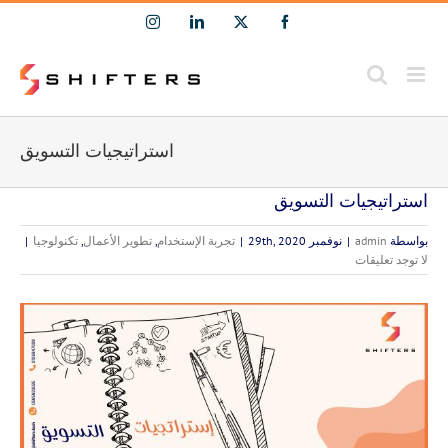
Ski
Instagram
LinkedIn
Facebook
X
t
conten
استراتيجيات التسويق
استراتيجيات التسويق
بواسطة
admin
|
نوفمبر 29th, 2020
|
تجربة الإستخدام
,
تطوير الأعمال
,
تكنولوجيا
|
لا توجد تعليقات
مشاهدة
صورة
أكبر